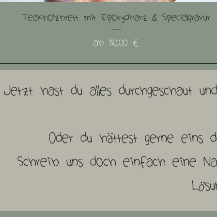
Schnellansicht
Teakholzbrett mit Epoxydharz & Specialgravur
Sale-Preis
ab
80,00 €
Jetzt hast du alles durchgeschaut u
Oder du hättest gerne eins d
Schreib uns doch einfach eine Na
Lösu