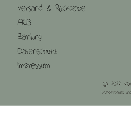
Versand
&
Rückgabe
AGB
Zahlung
Datenschutz
Impressum
© 2022 von
Wunderbares un